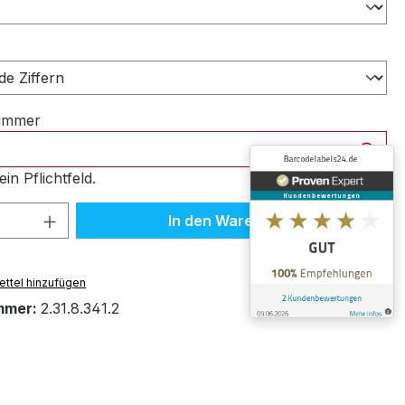
ählen
nummer
ein Pflichtfeld.
 Anzahl: Gib den gewünschten Wert ein 
In den Warenkorb
ttel hinzufügen
mmer:
2.31.8.341.2