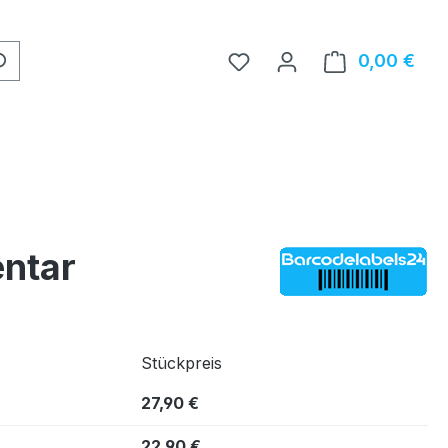
0,00 €
Ware
entar
Stückpreis
27,90 €
22,90 €