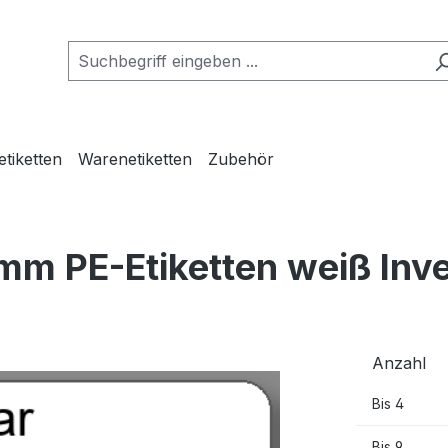
etiketten
Warenetiketten
Zubehör
mm PE-Etiketten weiß Inv
Anzahl
Bis
4
Bis
9