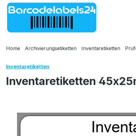
m Hauptinhalt springen
Zur Suche springen
Zur Hauptnavigation springen
Home
Archivierungsetiketten
Inventaretiketten
Prüf
Inventaretiketten
Inventaretiketten 45x25
Bildergalerie überspringen