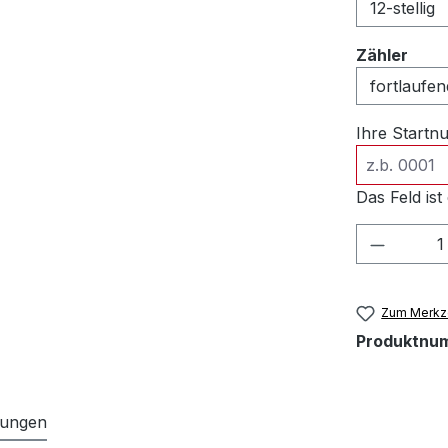
ausw
Zähler
Ihre Start
Das Feld ist 
Produkt
Zum Merkze
Produktnu
tungen