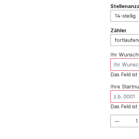
Stellenanz
ausw
Zähler
Ihr Wunsch
Das Feld ist 
Ihre Start
Das Feld ist 
Produkt