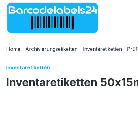
m Hauptinhalt springen
Zur Suche springen
Zur Hauptnavigation springen
Home
Archivierungsetiketten
Inventaretiketten
Prüf
Inventaretiketten
Inventaretiketten 50x15
Bildergalerie überspringen