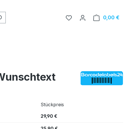
0,00 €
Ware
 Wunschtext
Stückpreis
29,90 €
25,90 €