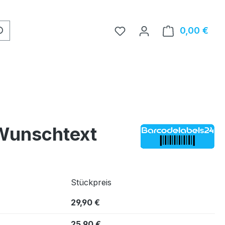
0,00 €
Ware
 Wunschtext
Stückpreis
29,90 €
25,90 €