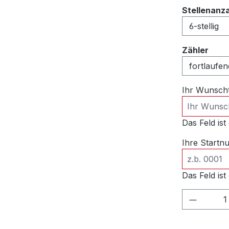
Stellenanz
ausw
Zähler
Ihr Wunsch
Das Feld ist 
Ihre Start
Das Feld ist 
Produkt