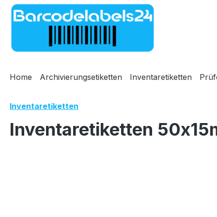
m Hauptinhalt springen
Zur Suche springen
Zur Hauptnavigation springen
Home
Archivierungsetiketten
Inventaretiketten
Prüf
Inventaretiketten
Inventaretiketten 50x15
Bildergalerie überspringen