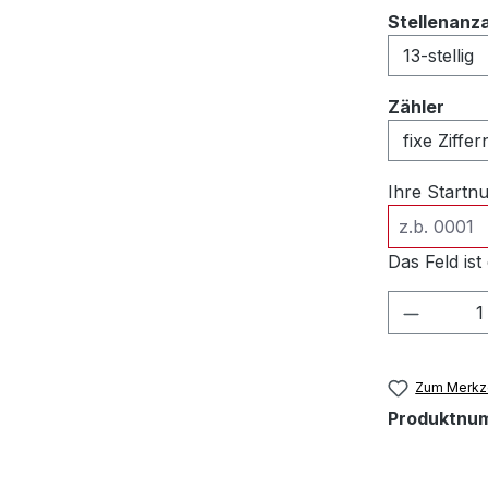
Stellenanz
ausw
Zähler
Ihre Start
Das Feld ist 
Produkt
Zum Merkze
Produktnu