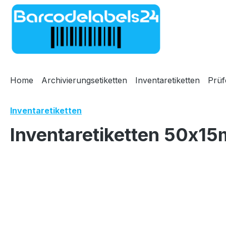
m Hauptinhalt springen
Zur Suche springen
Zur Hauptnavigation springen
Home
Archivierungsetiketten
Inventaretiketten
Prüf
Inventaretiketten
Inventaretiketten 50x15
Bildergalerie überspringen