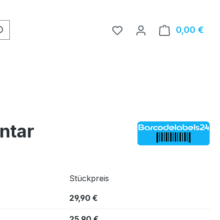
0,00 €
Ware
ntar
Stückpreis
29,90 €
25,90 €