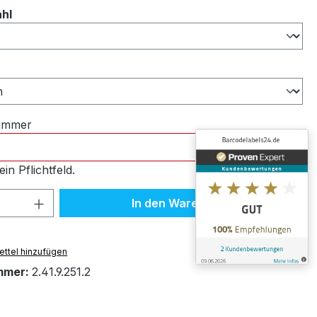
auswählen
ahl
ählen
nummer
ein Pflichtfeld.
 Anzahl: Gib den gewünschten Wert ein 
In den Warenkorb
ttel hinzufügen
mmer:
2.41.9.251.2