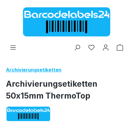
Zum Hauptinhalt springen
Ware
Archivierungsetiketten
Archivierungsetiketten
50x15mm ThermoTop