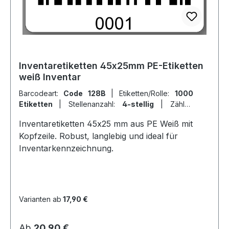
Inventaretiketten 45x25mm PE-Etiketten
weiß Inventar
Barcodeart:
Code 128B
|
Etiketten/Rolle:
1000
Etiketten
|
Stellenanzahl:
4-stellig
|
Zähler:
fortlaufende Ziffern
Inventaretiketten 45x25 mm aus PE Weiß mit
Kopfzeile. Robust, langlebig und ideal für
Inventarkennzeichnung.
Varianten ab
17,90 €
Regulärer Preis:
Ab
20,90 €