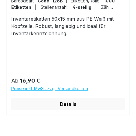
Barcodeart:
Code 128B
|
Etiketten/Rolle:
1000
Etiketten
|
Stellenanzahl:
4-stellig
|
Zähler:
fortlaufende Ziffern
Inventaretiketten 50x15 mm aus PE Weiß mit
Kopfzeile. Robust, langlebig und ideal für
Inventarkennzeichnung.
Regulärer Preis:
Ab
16,90 €
Preise inkl. MwSt. zzgl. Versandkosten
Details