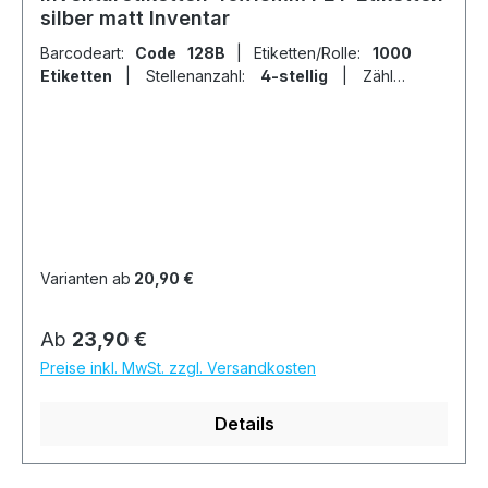
silber matt Inventar
Barcodeart:
Code 128B
|
Etiketten/Rolle:
1000
Etiketten
|
Stellenanzahl:
4-stellig
|
Zähler:
fortlaufende Ziffern
Varianten ab
20,90 €
Regulärer Preis:
Ab
23,90 €
Preise inkl. MwSt. zzgl. Versandkosten
Details