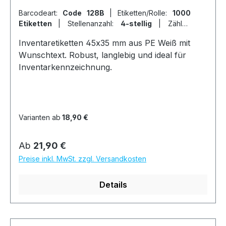
Barcodeart:
Code 128B
|
Etiketten/Rolle:
1000
Etiketten
|
Stellenanzahl:
4-stellig
|
Zähler:
fortlaufende Ziffern
Inventaretiketten 45x35 mm aus PE Weiß mit
Wunschtext. Robust, langlebig und ideal für
Inventarkennzeichnung.
Varianten ab
18,90 €
Regulärer Preis:
Ab
21,90 €
Preise inkl. MwSt. zzgl. Versandkosten
Details