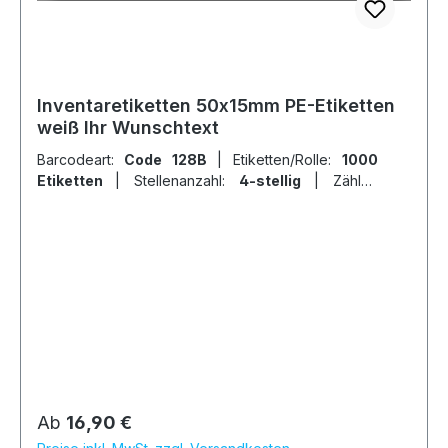
Inventaretiketten 50x15mm PE-Etiketten
weiß Ihr Wunschtext
Barcodeart:
Code 128B
|
Etiketten/Rolle:
1000
Etiketten
|
Stellenanzahl:
4-stellig
|
Zähler:
fortlaufende Ziffern
Regulärer Preis:
Ab
16,90 €