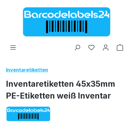
Zum Hauptinhalt springen
Ware
Inventaretiketten
Inventaretiketten 45x35mm
PE-Etiketten weiß Inventar