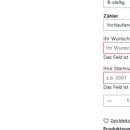
ausw
Zähler
Ihr Wunsch
Das Feld ist 
Ihre Start
Das Feld ist 
Produkt
Zum Merkze
Produktnu