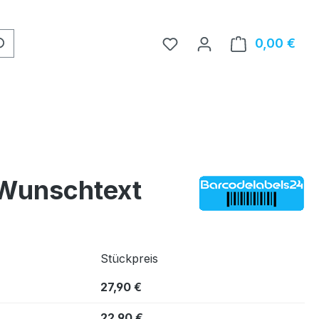
0,00 €
Ware
 Wunschtext
Stückpreis
27,90 €
22,90 €