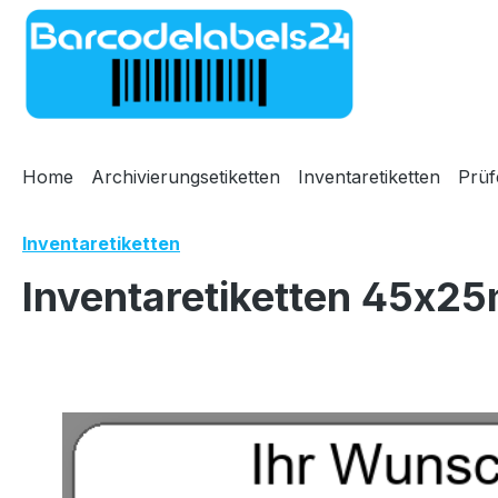
m Hauptinhalt springen
Zur Suche springen
Zur Hauptnavigation springen
Home
Archivierungsetiketten
Inventaretiketten
Prüf
Inventaretiketten
Inventaretiketten 45x25
Bildergalerie überspringen