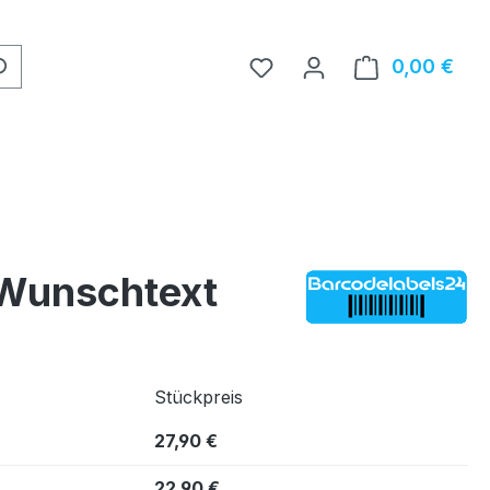
0,00 €
Ware
 Wunschtext
Stückpreis
27,90 €
22,90 €