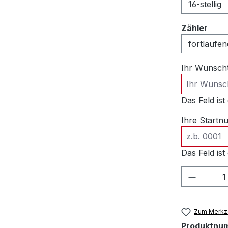
ausw
Zähler
Ihr Wunsch
Das Feld ist 
Ihre Start
Das Feld ist 
Produkt
Zum Merkze
Produktnu