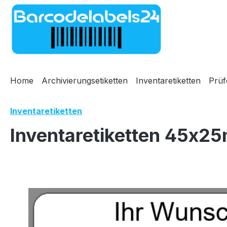
m Hauptinhalt springen
Zur Suche springen
Zur Hauptnavigation springen
Home
Archivierungsetiketten
Inventaretiketten
Prüf
Inventaretiketten
Inventaretiketten 45x25
Bildergalerie überspringen