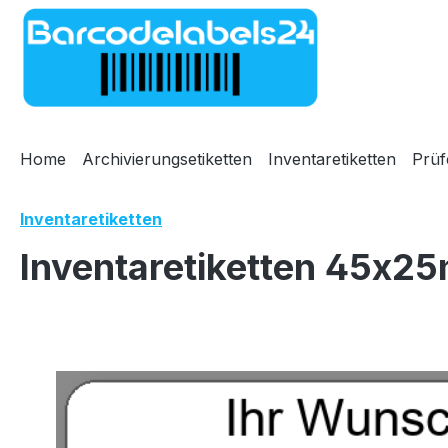
m Hauptinhalt springen
Zur Suche springen
Zur Hauptnavigation springen
Home
Archivierungsetiketten
Inventaretiketten
Prüf
Inventaretiketten
Inventaretiketten 45x25
Bildergalerie überspringen