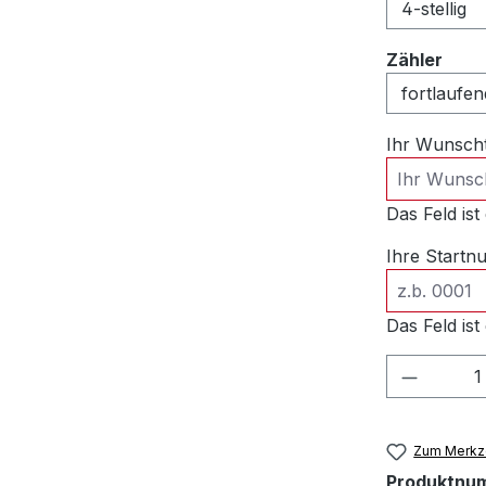
ausw
Zähler
Ihr Wunsch
Das Feld ist 
Ihre Start
Das Feld ist 
Produkt
Zum Merkze
Produktnu