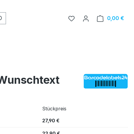
0,00 €
Ware
 Wunschtext
Stückpreis
27,90 €
22,90 €