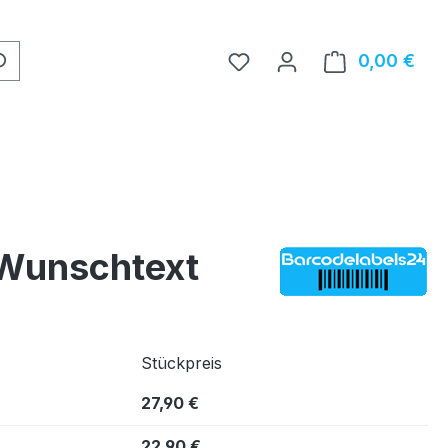
0,00 €
Ware
 Wunschtext
Stückpreis
27,90 €
22,90 €