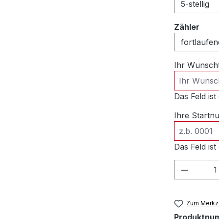
ausw
Zähler
Ihr Wunsch
Das Feld ist 
Ihre Start
Das Feld ist 
Produkt
Zum Merkze
Produktnu