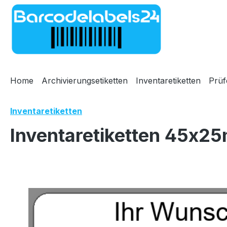
m Hauptinhalt springen
Zur Suche springen
Zur Hauptnavigation springen
Home
Archivierungsetiketten
Inventaretiketten
Prüf
Inventaretiketten
Inventaretiketten 45x25
Bildergalerie überspringen