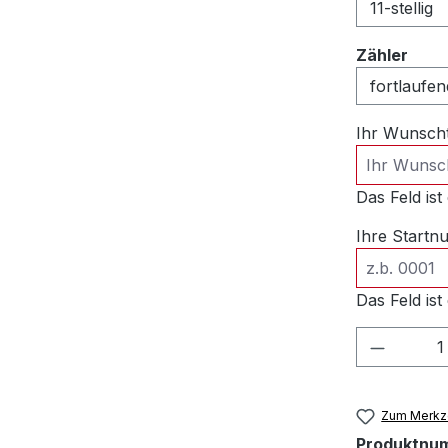
ausw
Zähler
Ihr Wunsch
Das Feld ist 
Ihre Start
Das Feld ist 
Produkt
Zum Merkze
Produktnu