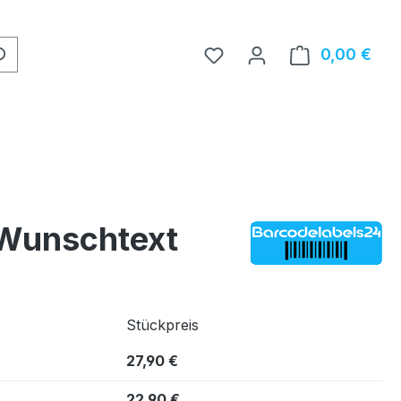
0,00 €
Ware
 Wunschtext
Stückpreis
27,90 €
22,90 €