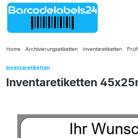
m Hauptinhalt springen
Zur Suche springen
Zur Hauptnavigation springen
Home
Archivierungsetiketten
Inventaretiketten
Prüf
Inventaretiketten
Inventaretiketten 45x25
Bildergalerie überspringen