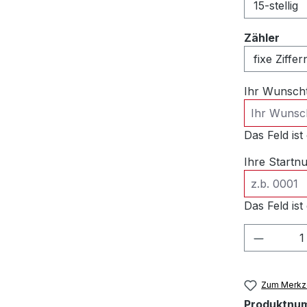
ausw
Zähler
Ihr Wunsch
Das Feld ist 
Ihre Start
Das Feld ist 
Produkt
Zum Merkze
Produktnu