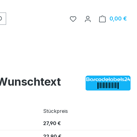
0,00 €
Ware
 Wunschtext
Stückpreis
27,90 €
22,90 €