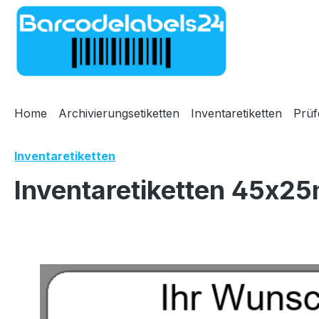
m Hauptinhalt springen
Zur Suche springen
Zur Hauptnavigation springen
Home
Archivierungsetiketten
Inventaretiketten
Prüf
Inventaretiketten
Inventaretiketten 45x25
Bildergalerie überspringen