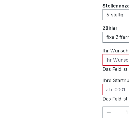
Stellenanz
ausw
Zähler
Ihr Wunsch
Das Feld ist 
Ihre Start
Das Feld ist 
Produkt