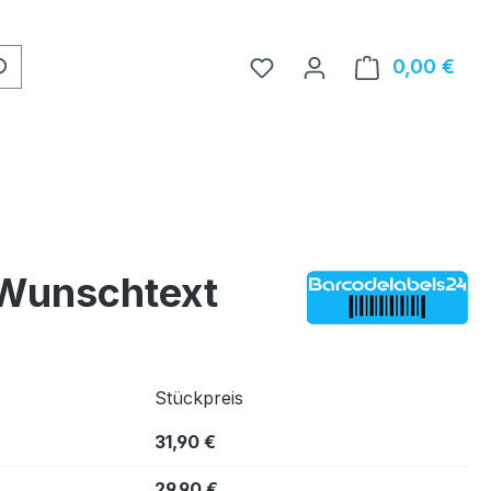
0,00 €
Ware
 Wunschtext
Stückpreis
31,90 €
29,90 €