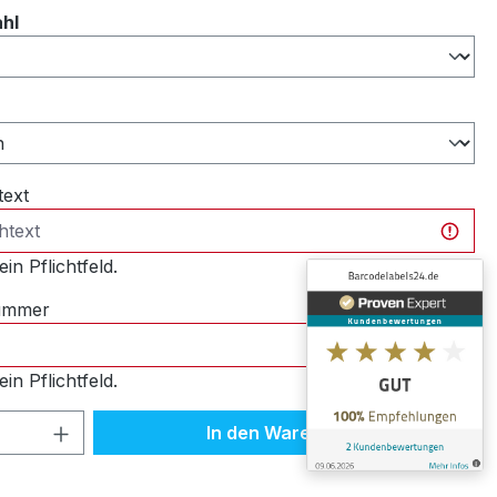
auswählen
ahl
ählen
text
ein Pflichtfeld.
nummer
ein Pflichtfeld.
 Anzahl: Gib den gewünschten Wert ein 
In den Warenkorb