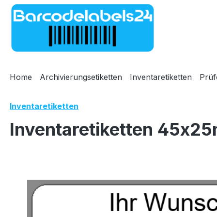
m Hauptinhalt springen
Zur Suche springen
Zur Hauptnavigation springen
Home
Archivierungsetiketten
Inventaretiketten
Prüf
Inventaretiketten
Inventaretiketten 45x25
Bildergalerie überspringen