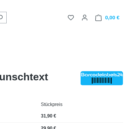
0,00 €
Ware
Wunschtext
Stückpreis
31,90 €
29,90 €