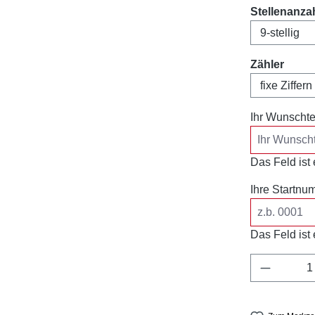
Stellenanza
ausw
Zähler
Ihr Wunschte
Das Feld ist e
Ihre Startnu
Das Feld ist e
Produkt 