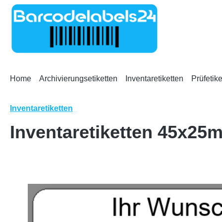
m Hauptinhalt springen
Zur Suche springen
Zur Hauptnavigation springen
Home
Archivierungsetiketten
Inventaretiketten
Prüfetike
Inventaretiketten
Inventaretiketten 45x25
Bildergalerie überspringen