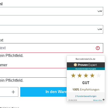
auswählen
hl
ählen
xt
in Pflichtfeld.
mmer
in Pflichtfeld.
Anzahl: Gib den gewünschten Wert ein oder
In den Warenkorb