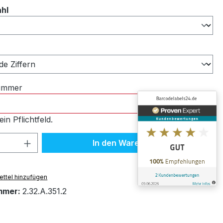
auswählen
ahl
ählen
nummer
ein Pflichtfeld.
 Anzahl: Gib den gewünschten Wert ein 
In den Warenkorb
ttel hinzufügen
mmer:
2.32.A.351.2