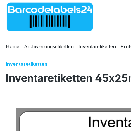
m Hauptinhalt springen
Zur Suche springen
Zur Hauptnavigation springen
Home
Archivierungsetiketten
Inventaretiketten
Prüf
Inventaretiketten
Inventaretiketten 45x25
Bildergalerie überspringen