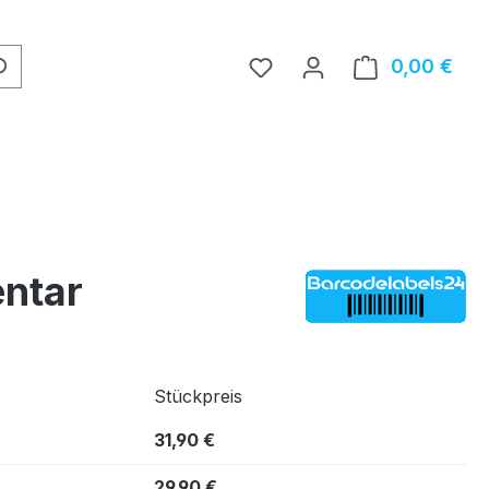
0,00 €
Ware
entar
Stückpreis
31,90 €
29,90 €