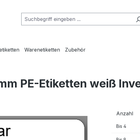
etiketten
Warenetiketten
Zubehör
mm PE-Etiketten weiß Inv
Anzahl
Bis
4
Bis
9