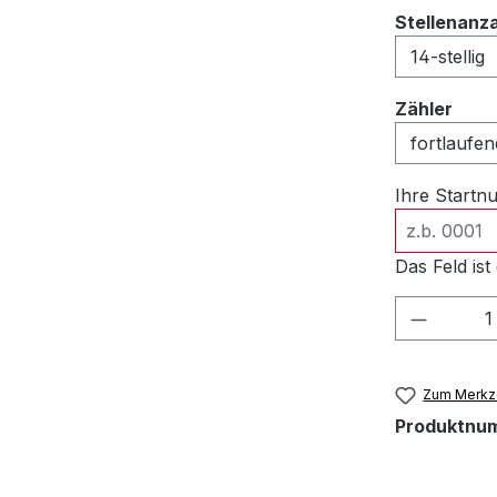
Stellenanz
ausw
Zähler
Ihre Start
Das Feld ist 
Produkt
Zum Merkze
Produktnu