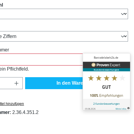
auswählen
hl
ählen
mmer
in Pflichtfeld.
Anzahl: Gib den gewünschten Wert ein oder
In den Warenkorb
tel hinzufügen
mmer:
2.36.4.351.2