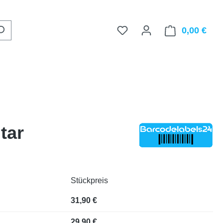
0,00 €
Ware
tar
Stückpreis
31,90 €
29,90 €