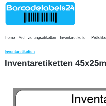
m Hauptinhalt springen
Zur Suche springen
Zur Hauptnavigation springen
Home
Archivierungsetiketten
Inventaretiketten
Prüfetike
Inventaretiketten
Inventaretiketten 45x25m
Bildergalerie überspringen