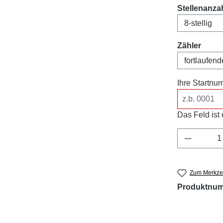
Stellenanza
ausw
Zähler
Ihre Startnu
Das Feld ist e
Produkt 
Zum Merkzet
Produktnu