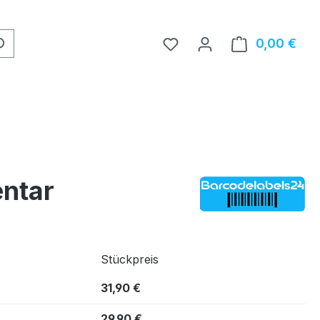
0,00 €
Ware
entar
Stückpreis
31,90 €
29,90 €