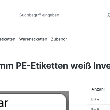
etiketten
Warenetiketten
Zubehör
mm PE-Etiketten weiß Inv
Anzahl
Bis
4
Bis
9