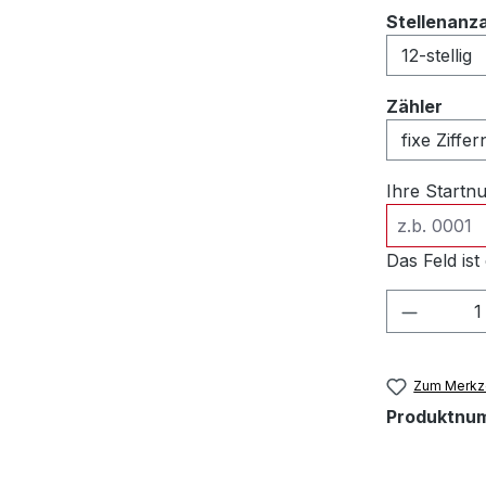
Stellenanz
ausw
Zähler
Ihre Start
Das Feld ist 
Produkt
Zum Merkze
Produktnu