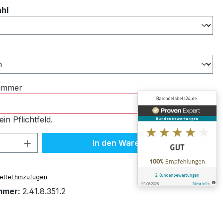
auswählen
ahl
ählen
nummer
ein Pflichtfeld.
 Anzahl: Gib den gewünschten Wert ein 
In den Warenkorb
ttel hinzufügen
mmer:
2.41.8.351.2