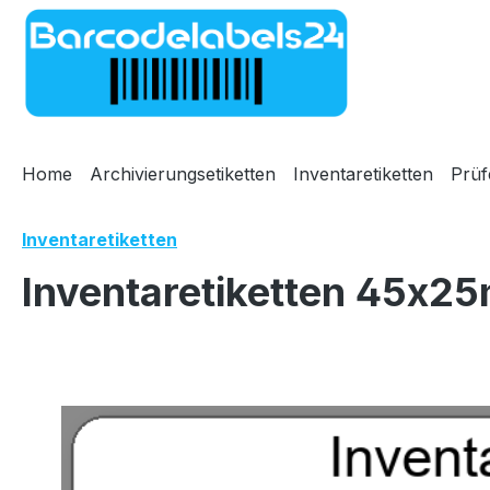
m Hauptinhalt springen
Zur Suche springen
Zur Hauptnavigation springen
Home
Archivierungsetiketten
Inventaretiketten
Prüf
Inventaretiketten
Inventaretiketten 45x25
Bildergalerie überspringen