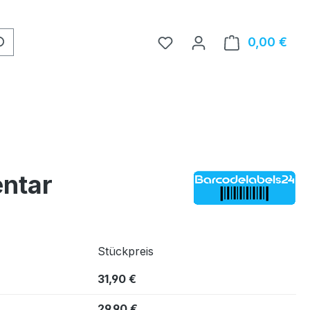
0,00 €
Ware
entar
Stückpreis
31,90 €
29,90 €