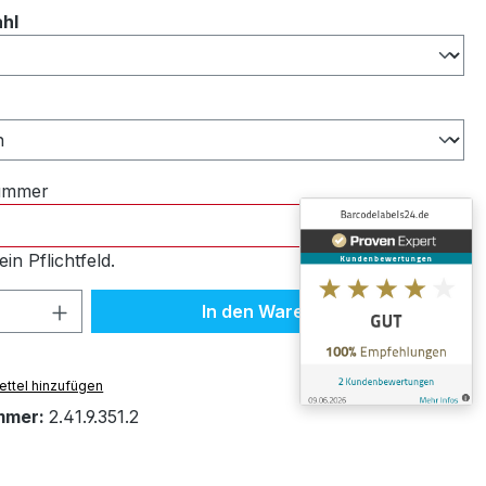
auswählen
ahl
ählen
nummer
ein Pflichtfeld.
 Anzahl: Gib den gewünschten Wert ein 
In den Warenkorb
ttel hinzufügen
mmer:
2.41.9.351.2