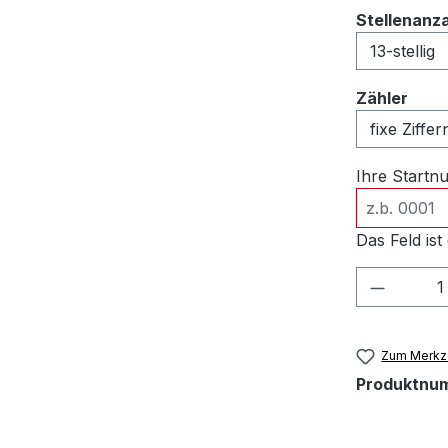
Stellenanz
ausw
Zähler
Ihre Start
Das Feld ist 
Produkt
Zum Merkze
Produktnu