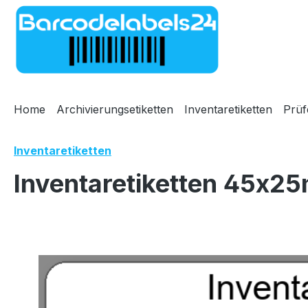
m Hauptinhalt springen
Zur Suche springen
Zur Hauptnavigation springen
Home
Archivierungsetiketten
Inventaretiketten
Prüf
Inventaretiketten
Inventaretiketten 45x25
Bildergalerie überspringen