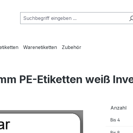
etiketten
Warenetiketten
Zubehör
mm PE-Etiketten weiß Inv
Anzahl
Bis
4
Bis
9