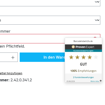
ählen
nummer
ein Pflichtfeld.
 Anzahl: Gib den gewünschten Wert ein 
In den Warenkorb
ttel hinzufügen
mmer:
2.42.0.341.2