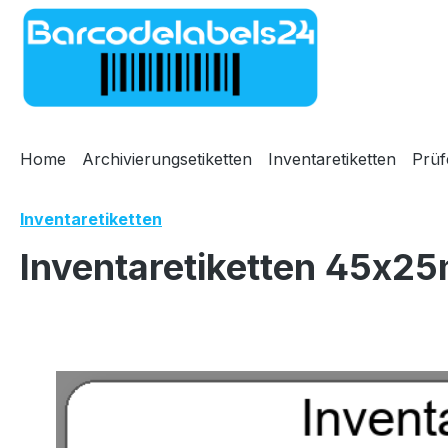
m Hauptinhalt springen
Zur Suche springen
Zur Hauptnavigation springen
Home
Archivierungsetiketten
Inventaretiketten
Prüf
Inventaretiketten
Inventaretiketten 45x25
Bildergalerie überspringen