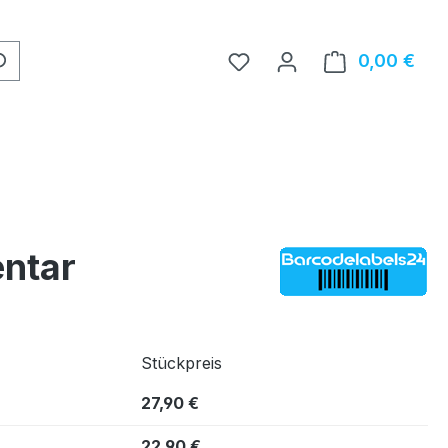
0,00 €
Ware
entar
Stückpreis
27,90 €
22,90 €