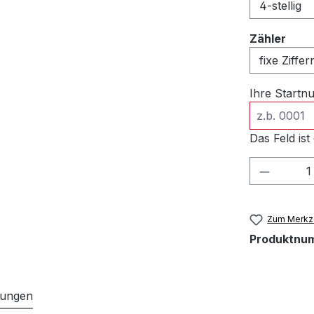
ausw
Zähler
Ihre Start
Das Feld ist 
Produkt
Zum Merkze
Produktnu
tungen