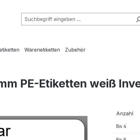
etiketten
Warenetiketten
Zubehör
mm PE-Etiketten weiß Inv
Anzahl
Bis
4
Bis
9