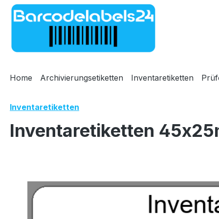
m Hauptinhalt springen
Zur Suche springen
Zur Hauptnavigation springen
Home
Archivierungsetiketten
Inventaretiketten
Prüf
Inventaretiketten
Inventaretiketten 45x25
Bildergalerie überspringen