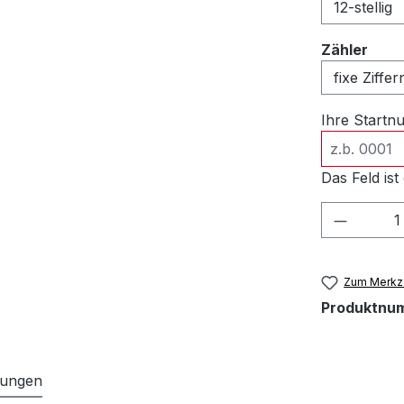
ausw
Zähler
Ihre Start
Das Feld ist 
Produkt
Zum Merkze
Produktnu
tungen