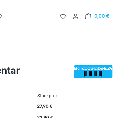
0,00 €
Ware
entar
Stückpreis
27,90 €
22,90 €