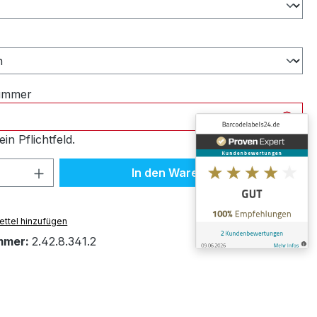
ählen
nummer
ein Pflichtfeld.
 Anzahl: Gib den gewünschten Wert ein 
In den Warenkorb
ttel hinzufügen
mmer:
2.42.8.341.2