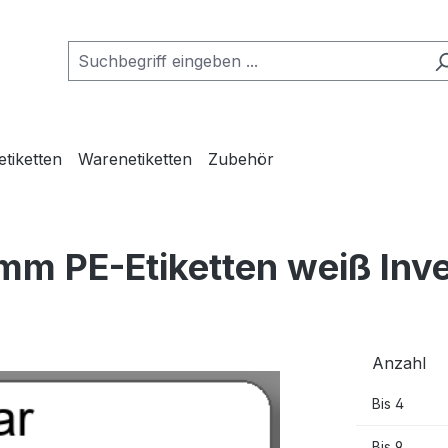
etiketten
Warenetiketten
Zubehör
mm PE-Etiketten weiß Inv
Anzahl
Bis
4
Bis
9