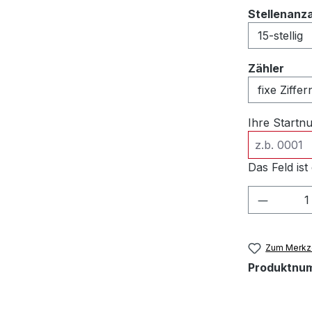
Stellenanz
ausw
Zähler
Ihre Start
Das Feld ist 
Produkt
Zum Merkze
Produktnu