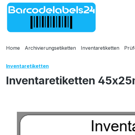
m Hauptinhalt springen
Zur Suche springen
Zur Hauptnavigation springen
Home
Archivierungsetiketten
Inventaretiketten
Prüf
Inventaretiketten
Inventaretiketten 45x25
Bildergalerie überspringen