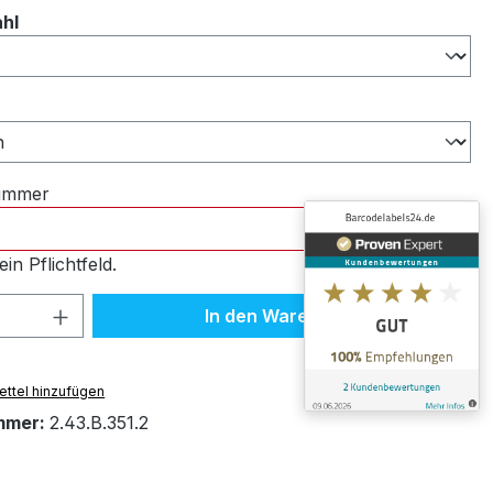
auswählen
ahl
ählen
nummer
ein Pflichtfeld.
 Anzahl: Gib den gewünschten Wert ein 
In den Warenkorb
ttel hinzufügen
mmer:
2.43.B.351.2