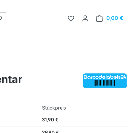
0,00 €
Ware
entar
Stückpreis
31,90 €
29,90 €