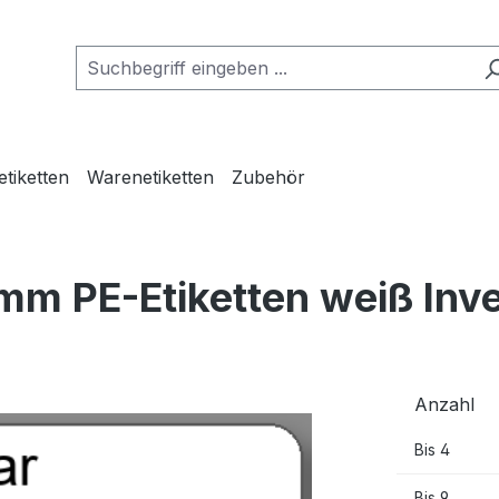
etiketten
Warenetiketten
Zubehör
mm PE-Etiketten weiß Inv
Anzahl
Bis
4
Bis
9