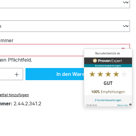
ählen
nummer
ein Pflichtfeld.
 Anzahl: Gib den gewünschten Wert ein 
In den Warenkorb
ttel hinzufügen
mmer:
2.44.2.341.2