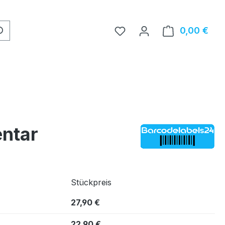
0,00 €
Ware
entar
Stückpreis
27,90 €
22,90 €