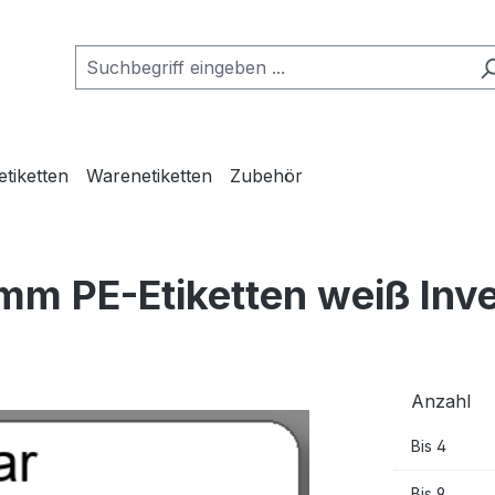
etiketten
Warenetiketten
Zubehör
mm PE-Etiketten weiß Inv
Anzahl
Bis
4
Bis
9