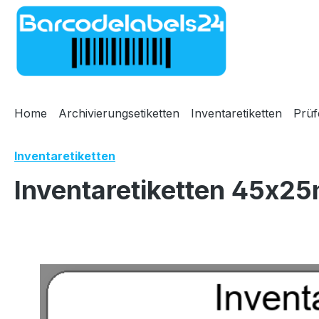
m Hauptinhalt springen
Zur Suche springen
Zur Hauptnavigation springen
Home
Archivierungsetiketten
Inventaretiketten
Prüf
Inventaretiketten
Inventaretiketten 45x25
Bildergalerie überspringen