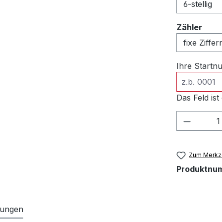
ausw
Zähler
Ihre Start
Das Feld ist 
Produkt
Zum Merkze
Produktnu
tungen