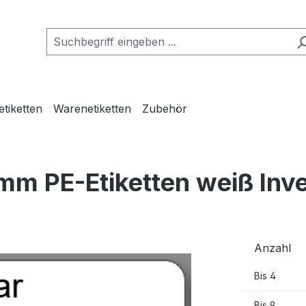
etiketten
Warenetiketten
Zubehör
mm PE-Etiketten weiß Inv
Anzahl
Bis
4
Bis
9