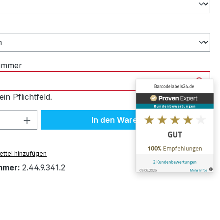
ählen
nummer
ein Pflichtfeld.
 Anzahl: Gib den gewünschten Wert ein 
In den Warenkorb
ttel hinzufügen
mmer:
2.44.9.341.2