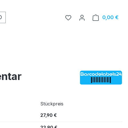
0,00 €
Ware
entar
Stückpreis
27,90 €
22,90 €