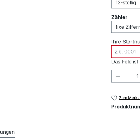
ausw
Zähler
Ihre Start
Das Feld ist 
Produkt
Zum Merkze
Produktnu
tungen