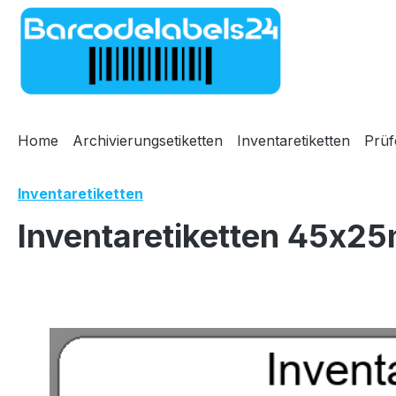
m Hauptinhalt springen
Zur Suche springen
Zur Hauptnavigation springen
Home
Archivierungsetiketten
Inventaretiketten
Prüf
Inventaretiketten
Inventaretiketten 45x25
Bildergalerie überspringen