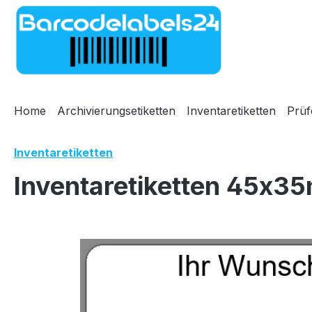
m Hauptinhalt springen
Zur Suche springen
Zur Hauptnavigation springen
Home
Archivierungsetiketten
Inventaretiketten
Prüf
Inventaretiketten
Inventaretiketten 45x35
Bildergalerie überspringen