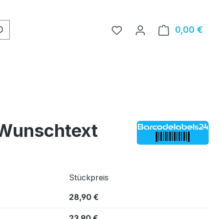
0,00 €
Ware
 Wunschtext
Stückpreis
28,90 €
23,90 €