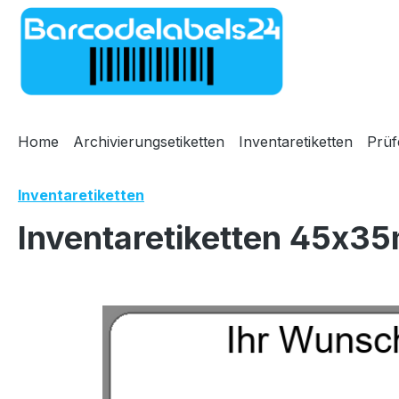
m Hauptinhalt springen
Zur Suche springen
Zur Hauptnavigation springen
Home
Archivierungsetiketten
Inventaretiketten
Prüf
Inventaretiketten
Inventaretiketten 45x35
Bildergalerie überspringen