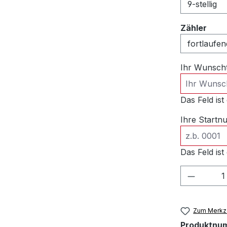
ausw
Zähler
Ihr Wunsch
Das Feld ist 
Ihre Start
Das Feld ist 
Produkt
Zum Merkze
Produktnu