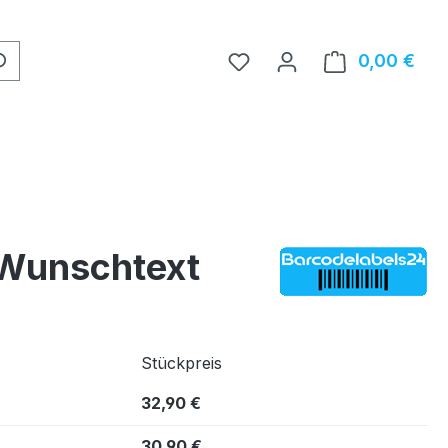
0,00 €
Ware
 Wunschtext
Stückpreis
32,90 €
30,90 €