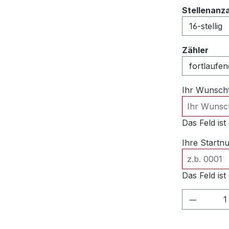
Stellenanz
ausw
Zähler
Ihr Wunsch
Das Feld ist 
Ihre Start
Das Feld ist 
Produkt