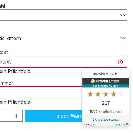
auswählen
ahl
ählen
text
ein Pflichtfeld.
nummer
ein Pflichtfeld.
 Anzahl: Gib den gewünschten Wert ein 
In den Warenkorb