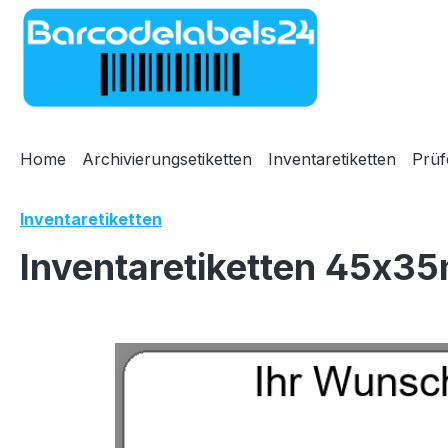
m Hauptinhalt springen
Zur Suche springen
Zur Hauptnavigation springen
Home
Archivierungsetiketten
Inventaretiketten
Prüf
Inventaretiketten
Inventaretiketten 45x35
Bildergalerie überspringen