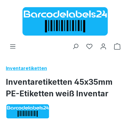
Zum Hauptinhalt springen
Ware
Inventaretiketten
Inventaretiketten 45x35mm
PE-Etiketten weiß Inventar