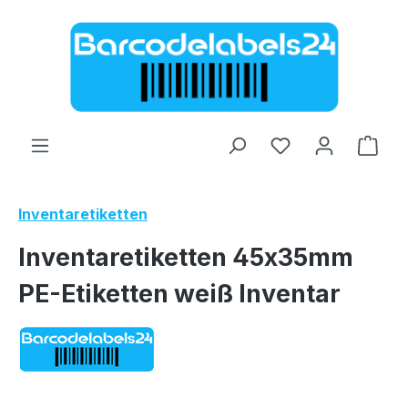
Zum Hauptinhalt springen
Ware
Inventaretiketten
Inventaretiketten 45x35mm
PE-Etiketten weiß Inventar