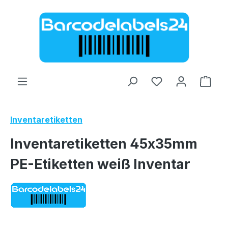
Zum Hauptinhalt springen
Ware
Inventaretiketten
Inventaretiketten 45x35mm
PE-Etiketten weiß Inventar