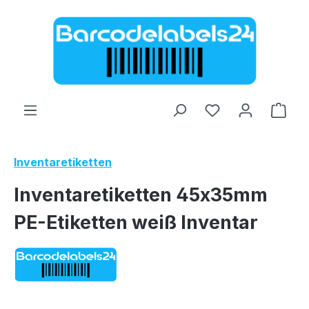
Zum Hauptinhalt springen
Ware
Inventaretiketten
Inventaretiketten 45x35mm
PE-Etiketten weiß Inventar