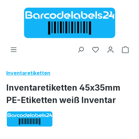
Zum Hauptinhalt springen
Ware
Inventaretiketten
Inventaretiketten 45x35mm
PE-Etiketten weiß Inventar