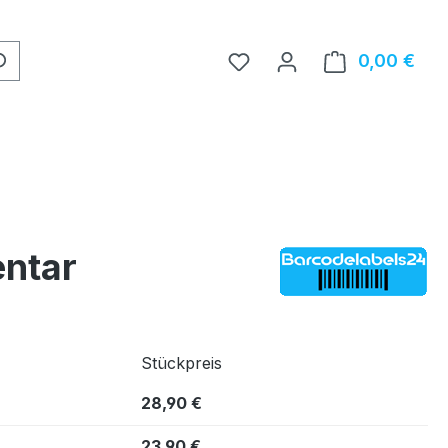
0,00 €
Ware
entar
Stückpreis
28,90 €
23,90 €