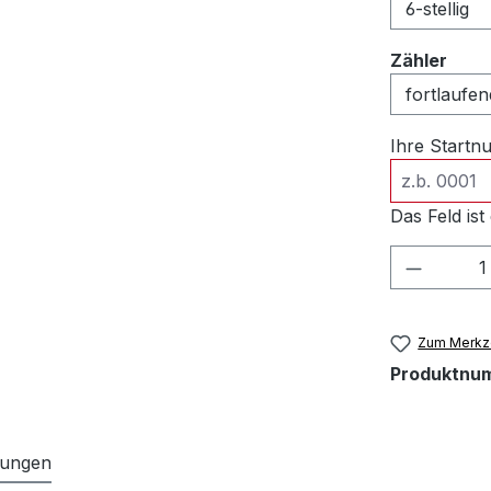
ausw
Zähler
Ihre Start
Das Feld ist 
Produkt
Zum Merkze
Produktnu
tungen