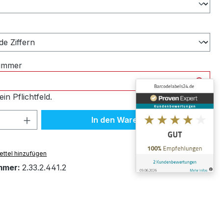
ählen
nummer
ein Pflichtfeld.
 Anzahl: Gib den gewünschten Wert ein 
In den Warenkorb
ttel hinzufügen
mmer:
2.33.2.441.2