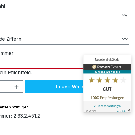
auswählen
ahl
ählen
nummer
ein Pflichtfeld.
 Anzahl: Gib den gewünschten Wert ein 
In den Warenkorb
ttel hinzufügen
mmer:
2.33.2.451.2