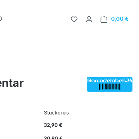
0,00 €
Ware
entar
Stückpreis
32,90 €
30,90 €