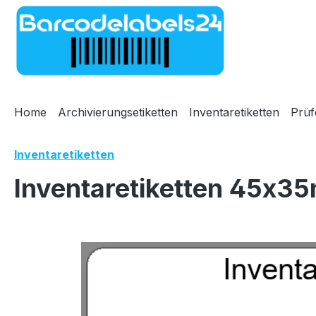
m Hauptinhalt springen
Zur Suche springen
Zur Hauptnavigation springen
Home
Archivierungsetiketten
Inventaretiketten
Prüf
Inventaretiketten
Inventaretiketten 45x35
Bildergalerie überspringen