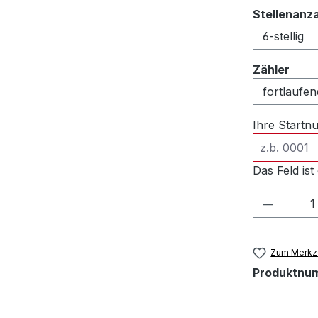
Stellenanz
ausw
Zähler
Ihre Start
Das Feld ist 
Produkt
Zum Merkze
Produktnu