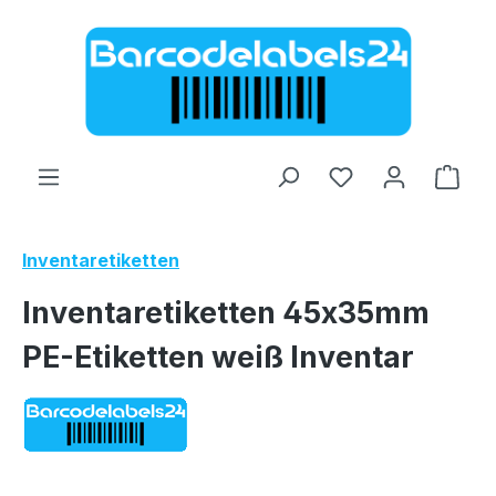
Zum Hauptinhalt springen
Ware
Inventaretiketten
Inventaretiketten 45x35mm
PE-Etiketten weiß Inventar