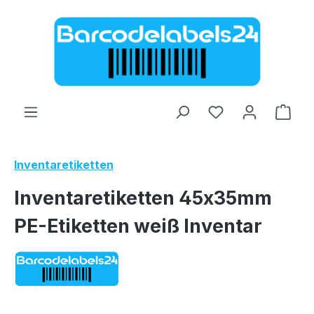
Zum Hauptinhalt springen
Ware
Inventaretiketten
Inventaretiketten 45x35mm
PE-Etiketten weiß Inventar