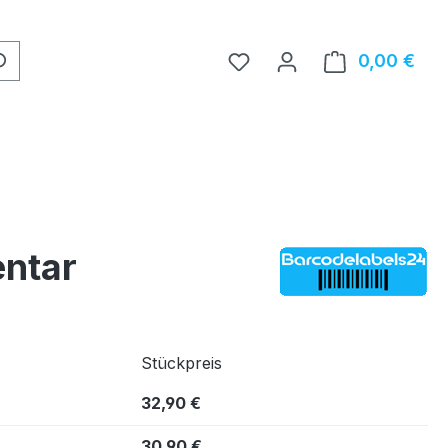
0,00 €
Ware
entar
Stückpreis
32,90 €
30,90 €