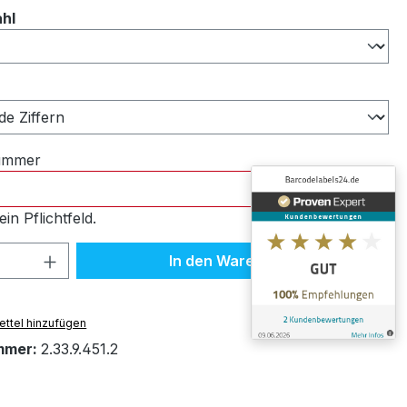
auswählen
ahl
ählen
nummer
ein Pflichtfeld.
 Anzahl: Gib den gewünschten Wert ein 
In den Warenkorb
ttel hinzufügen
mmer:
2.33.9.451.2