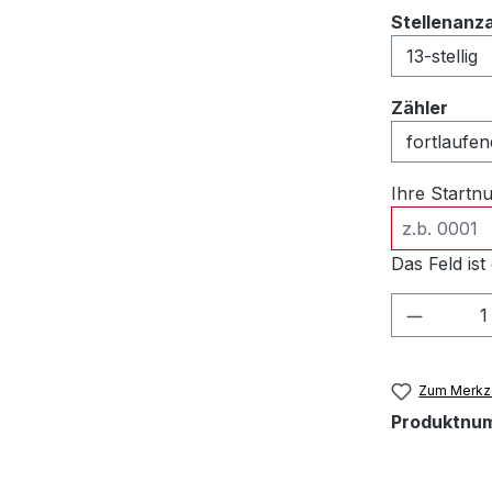
Stellenanz
ausw
Zähler
Ihre Start
Das Feld ist 
Produkt
Zum Merkze
Produktnu