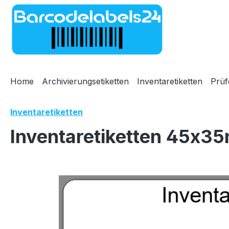
m Hauptinhalt springen
Zur Suche springen
Zur Hauptnavigation springen
Home
Archivierungsetiketten
Inventaretiketten
Prüf
Inventaretiketten
Inventaretiketten 45x35
Bildergalerie überspringen