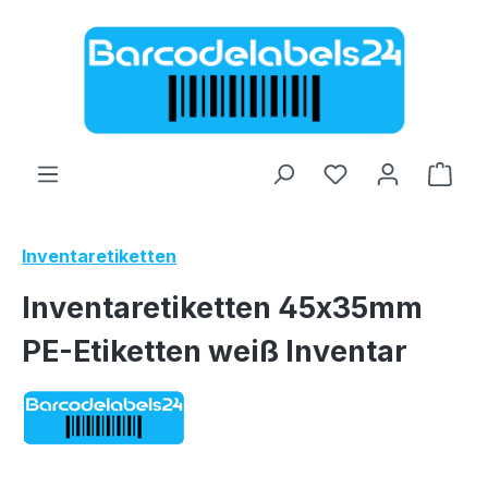
Zum Hauptinhalt springen
Ware
Inventaretiketten
Inventaretiketten 45x35mm
PE-Etiketten weiß Inventar