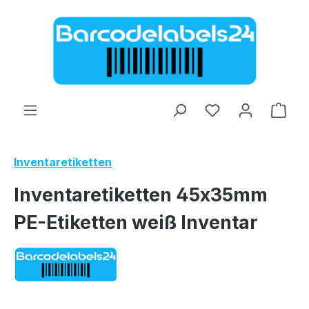
Zum Hauptinhalt springen
Ware
Inventaretiketten
Inventaretiketten 45x35mm
PE-Etiketten weiß Inventar