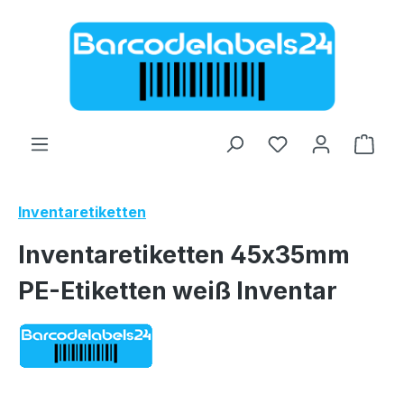
Zum Hauptinhalt springen
Ware
Inventaretiketten
Inventaretiketten 45x35mm
PE-Etiketten weiß Inventar