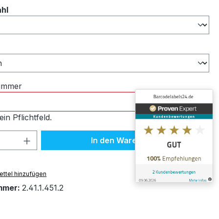
auswählen
ahl
ählen
nummer
ein Pflichtfeld.
 Anzahl: Gib den gewünschten Wert ein 
In den Warenkorb
ttel hinzufügen
mmer:
2.41.1.451.2