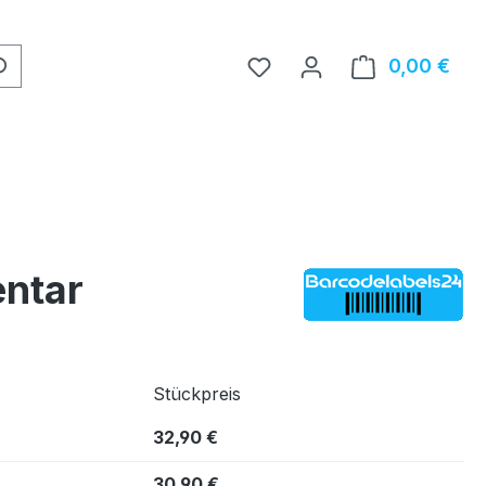
0,00 €
Ware
entar
Stückpreis
32,90 €
30,90 €