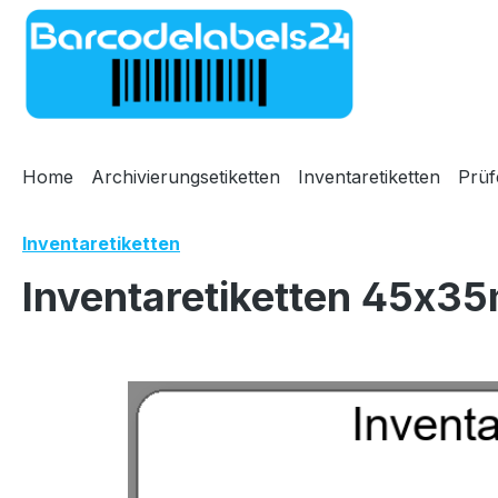
m Hauptinhalt springen
Zur Suche springen
Zur Hauptnavigation springen
Home
Archivierungsetiketten
Inventaretiketten
Prüf
Inventaretiketten
Inventaretiketten 45x35
Bildergalerie überspringen