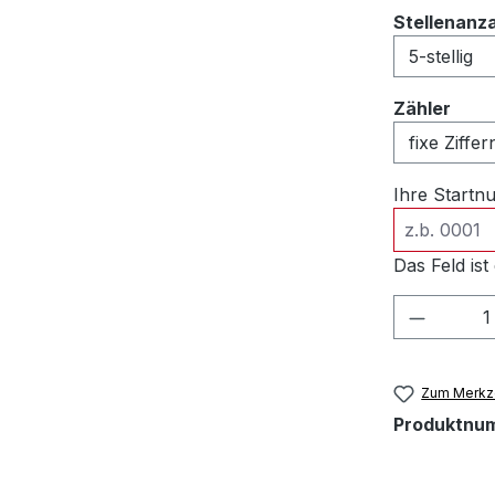
Stellenanz
ausw
Zähler
Ihre Start
Das Feld ist 
Produkt
Zum Merkze
Produktnu