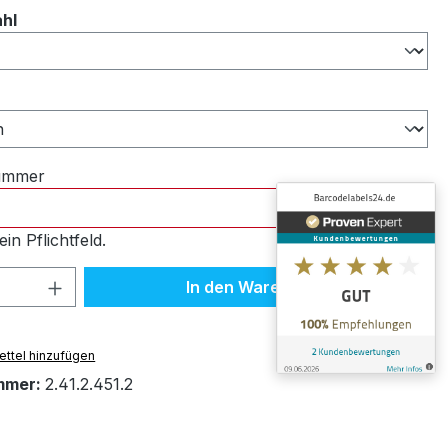
auswählen
ahl
ählen
nummer
ein Pflichtfeld.
 Anzahl: Gib den gewünschten Wert ein 
In den Warenkorb
ttel hinzufügen
mmer:
2.41.2.451.2