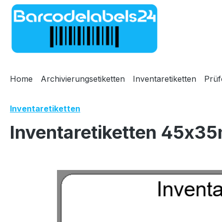
m Hauptinhalt springen
Zur Suche springen
Zur Hauptnavigation springen
Home
Archivierungsetiketten
Inventaretiketten
Prüf
Inventaretiketten
Inventaretiketten 45x35
Bildergalerie überspringen