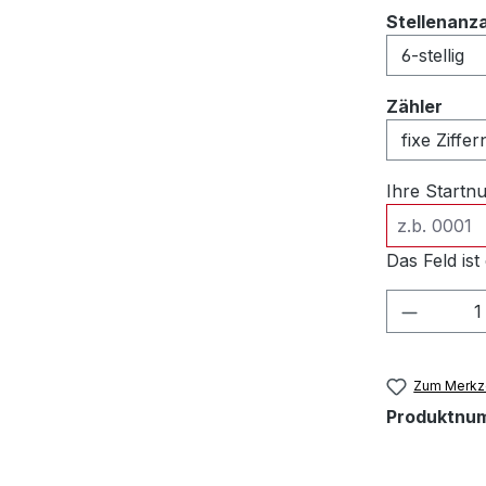
Stellenanz
ausw
Zähler
Ihre Start
Das Feld ist 
Produkt
Zum Merkze
Produktnu