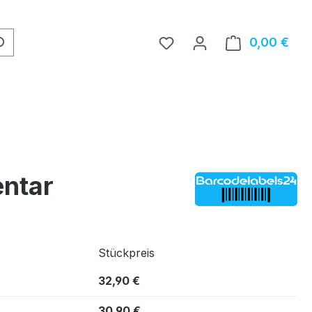
0,00 €
Ware
entar
Stückpreis
32,90 €
30,90 €