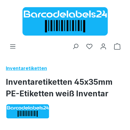
Zum Hauptinhalt springen
Ware
Inventaretiketten
Inventaretiketten 45x35mm
PE-Etiketten weiß Inventar