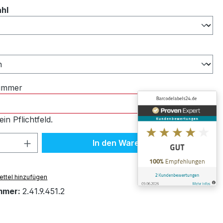
auswählen
ahl
ählen
nummer
ein Pflichtfeld.
 Anzahl: Gib den gewünschten Wert ein 
In den Warenkorb
ttel hinzufügen
mmer:
2.41.9.451.2