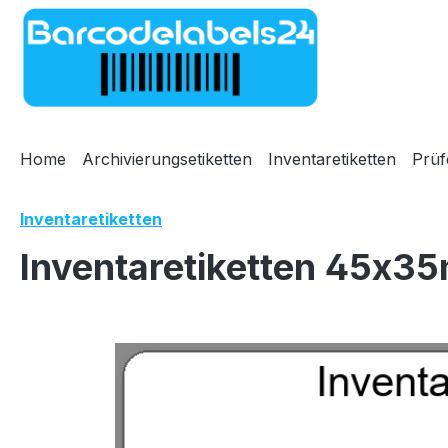
m Hauptinhalt springen
Zur Suche springen
Zur Hauptnavigation springen
Home
Archivierungsetiketten
Inventaretiketten
Prüf
Inventaretiketten
Inventaretiketten 45x35
Bildergalerie überspringen