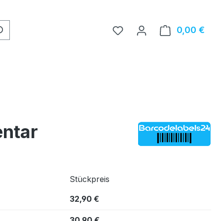
0,00 €
Ware
entar
Stückpreis
32,90 €
30,90 €