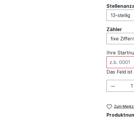
Stellenanz
ausw
Zähler
Ihre Start
Das Feld ist 
Produkt
Zum Merkze
Produktnu