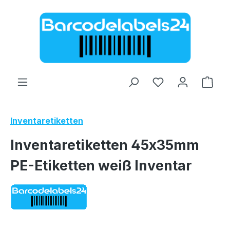
Zum Hauptinhalt springen
Ware
Inventaretiketten
Inventaretiketten 45x35mm
PE-Etiketten weiß Inventar