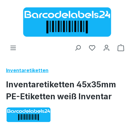
Zum Hauptinhalt springen
Ware
Inventaretiketten
Inventaretiketten 45x35mm
PE-Etiketten weiß Inventar