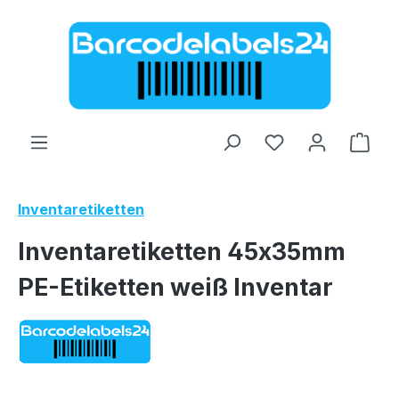
Zum Hauptinhalt springen
Ware
Inventaretiketten
Inventaretiketten 45x35mm
PE-Etiketten weiß Inventar