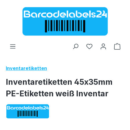
Zum Hauptinhalt springen
Ware
Inventaretiketten
Inventaretiketten 45x35mm
PE-Etiketten weiß Inventar