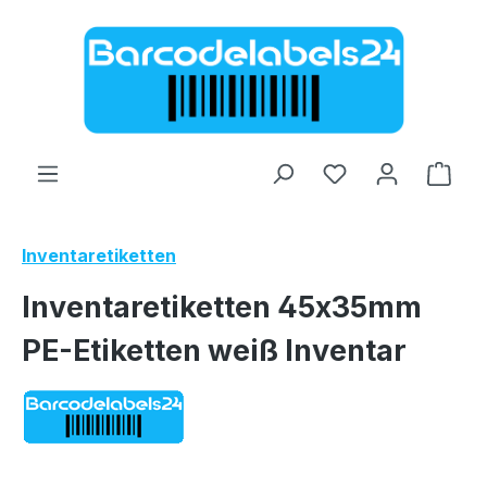
Zum Hauptinhalt springen
Ware
Inventaretiketten
Inventaretiketten 45x35mm
PE-Etiketten weiß Inventar