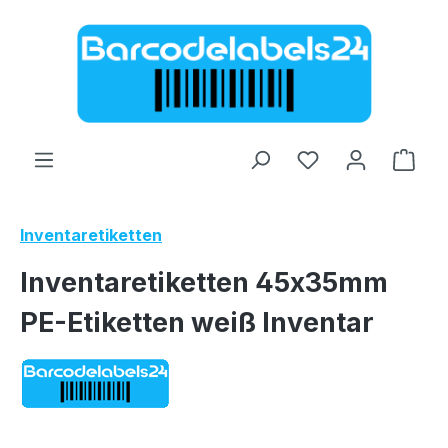
Zum Hauptinhalt springen
Ware
Inventaretiketten
Inventaretiketten 45x35mm
PE-Etiketten weiß Inventar